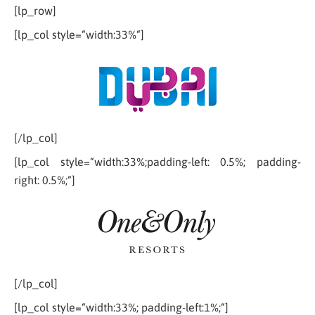
[lp_row]
[lp_col style=“width:33%“]
[/lp_col]
[lp_col style=“width:33%;padding-left: 0.5%; padding-
right: 0.5%;“]
[/lp_col]
[lp_col style=“width:33%; padding-left:1%;“]