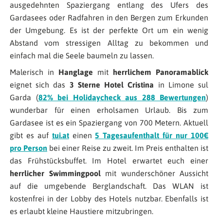
ausgedehnten Spaziergang entlang des Ufers des
Gardasees oder Radfahren in den Bergen zum Erkunden
der Umgebung. Es ist der perfekte Ort um ein wenig
Abstand vom stressigen Alltag zu bekommen und
einfach mal die Seele baumeln zu lassen.
Malerisch in
Hanglage
mit
herrlichem Panoramablick
eignet sich das
3 Sterne Hotel Cristina
in Limone sul
Garda (
82% bei Holidaycheck aus 288 Bewertungen
)
wunderbar für einen erholsamen Urlaub. Bis zum
Gardasee ist es ein Spaziergang von 700 Metern. Aktuell
gibt es auf
tui.at
einen
5 Tagesaufenthalt für nur 100€
pro Person
bei einer Reise zu zweit. Im Preis enthalten ist
das Frühstücksbuffet. Im Hotel erwartet euch einer
herrlicher Swimmingpool
mit wunderschöner Aussicht
auf die umgebende Berglandschaft. Das WLAN ist
kostenfrei in der Lobby des Hotels nutzbar. Ebenfalls ist
es erlaubt kleine Haustiere mitzubringen.