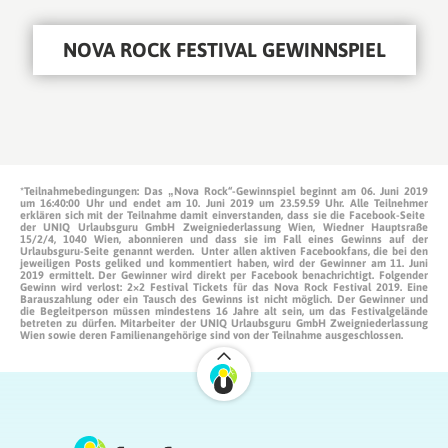
NOVA ROCK FESTIVAL GEWINNSPIEL
*
Teilnahmebedingungen:
Das „Nova Rock“-Gewinnspiel beginnt am 06. Juni 2019
um 16:40:00 Uhr und endet am 10. Juni 2019 um 23.59.59 Uhr. Alle Teilnehmer
erklären sich mit der Teilnahme damit einverstanden, dass sie die Facebook-Seite
der UNIQ Urlaubsguru GmbH Zweigniederlassung Wien, Wiedner Hauptsraße
15/2/4, 1040 Wien, abonnieren und dass sie im Fall eines Gewinns auf der
Urlaubsguru-Seite genannt werden. Unter allen aktiven Facebookfans, die bei den
jeweiligen Posts geliked und kommentiert haben, wird der Gewinner am 11. Juni
2019 ermittelt. Der Gewinner wird direkt per Facebook benachrichtigt. Folgender
Gewinn wird verlost: 2×2 Festival Tickets für das Nova Rock Festival 2019. Eine
Barauszahlung oder ein Tausch des Gewinns ist nicht möglich. Der Gewinner und
die Begleitperson müssen
mindestens 16 Jahre
alt sein, um das Festivalgelände
betreten zu dürfen. Mitarbeiter der UNIQ Urlaubsguru GmbH Zweigniederlassung
Wien sowie deren Familienangehörige sind von der Teilnahme ausgeschlossen.