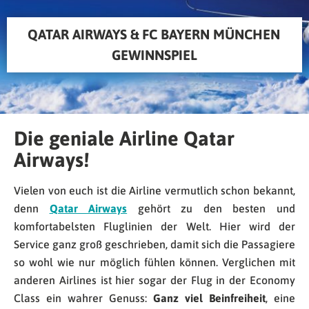
QATAR AIRWAYS & FC BAYERN MÜNCHEN 
GEWINNSPIEL
Die geniale Airline Qatar
Airways!
Vielen von euch ist die Airline vermutlich schon bekannt,
denn
Qatar Airways
gehört zu den besten und
komfortabelsten Fluglinien der Welt. Hier wird der
Service ganz groß geschrieben, damit sich die Passagiere
so wohl wie nur möglich fühlen können. Verglichen mit
anderen Airlines ist hier sogar der Flug in der Economy
Class ein wahrer Genuss:
Ganz viel Beinfreiheit
, eine