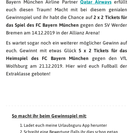
Bayern München Airline Partner
Qatar Airways
erfüllt
euch diesen Traum! Macht mit bei diesem genialen
Gewinnspiel und ihr habt die Chance auf
2 x 2 Tickets für
das Spiel des FC Bayern München
gegen den SV Werder
Bremen am 14.12.2019 in der Allianz Arena!
Es wartet sogar noch ein weiterer möglicher Gewinn auf
euch. Gewinnt mit etwas Glück
5 x 2 Tickets für das
Heimspiel des FC Bayern München
gegen den VfL
Wolfsburg am 21.12.2019. Hier wird euch Fußball der
Extraklasse geboten!
So macht ihr beim Gewinnspiel mit:
Ladet euch meine Urlaubsguru App herunter
Schreibt eine Bewertung (falls ihr dies schon getan