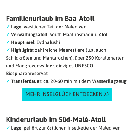
Familienurlaub im Baa-Atoll
✓
Lage
: westlicher Teil der Malediven
✓
Verwaltungsatoll
: South Maalhosmadulu Atoll
✓
Hauptinsel
: Eydhafushi
✓
Highlights
: zahlreiche Meerestiere (u.a. auch
Schildkröten und Mantarochen), über 250 Korallenarten
und Mangrovenwälder, einziges UNESCO-
Biosphärenreservat
✓
Transferdauer
: ca. 20-60 min mit dem Wasserflugzeug
MEHR INSELGLÜCK ENTDECKEN
Kinderurlaub im Süd-Mal
é-Atoll
✓
Lage
: gehört zur östlichen Inselkette der Malediven