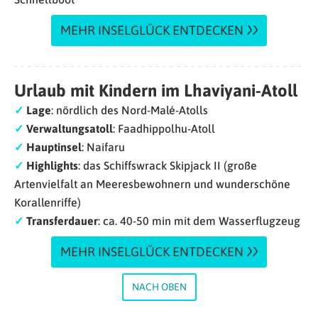
MEHR INSELGLÜCK ENTDECKEN
Urlaub mit Kindern im Lhaviyani-Atoll
✓
Lage
: nördlich des Nord-Malé-Atolls
✓
Verwaltungsatoll
: Faadhippolhu-Atoll
✓
Hauptinsel
: Naifaru
✓
Highlights
: das Schiffswrack Skipjack II (große
Artenvielfalt an Meeresbewohnern und wunderschöne
Korallenriffe)
✓
Transferdauer
: ca. 40-50 min mit dem Wasserflugzeug
MEHR INSELGLÜCK ENTDECKEN
NACH OBEN