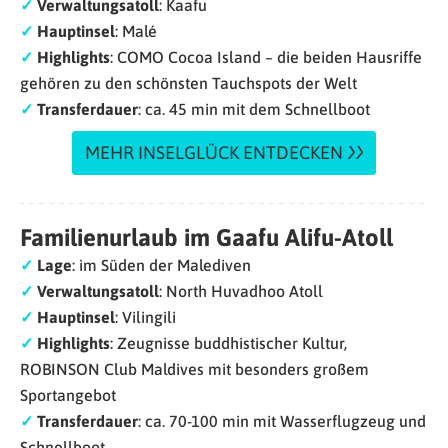
✓
Verwaltungsatoll
: Kaafu
✓
Hauptinsel
: Malé
✓
Highlights
: COMO Cocoa Island – die beiden Hausriffe
gehören zu den schönsten Tauchspots der Welt
✓
Transferdauer
: ca. 45 min mit dem Schnellboot
MEHR INSELGLÜCK ENTDECKEN
Familienurlaub im Gaafu Alifu-Atoll
✓
Lage
: im Süden der Malediven
✓
Verwaltungsatoll
: North Huvadhoo Atoll
✓
Hauptinsel
: Vilingili
✓
Highlights
: Zeugnisse buddhistischer Kultur,
ROBINSON Club Maldives mit besonders großem
Sportangebot
✓
Transferdauer
: ca. 70-100 min mit Wasserflugzeug und
Schnellboot