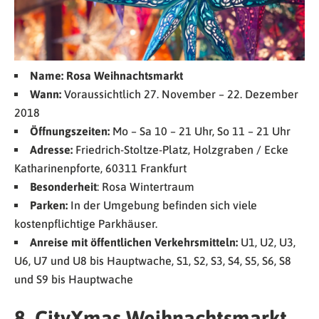
Name: Rosa Weihnachtsmarkt
Wann:
Voraussichtlich 27. November – 22. Dezember
2018
Öffnungszeiten:
Mo – Sa 10 – 21 Uhr, So 11 – 21 Uhr
Adresse:
Friedrich-Stoltze-Platz, Holzgraben / Ecke
Katharinenpforte, 60311 Frankfurt
Besonderheit
: Rosa Wintertraum
Parken:
In der Umgebung befinden sich viele
kostenpflichtige Parkhäuser.
Anreise mit öffentlichen Verkehrsmitteln:
U1, U2, U3,
U6, U7 und U8 bis Hauptwache, S1, S2, S3, S4, S5, S6, S8
und S9 bis Hauptwache
8. CityXmas Weihnachtsmarkt