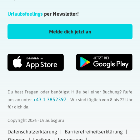
Urlaubsfeelings
per Newsletter!
Melde dich jetzt an
Du hast Fragen oder benötigst Hilfe bei einer Buchung? Rufe
+43 1 3852397
uns an unter
- Wir sind täglich von 8 bis 22 Uhr
für dich da.
Copyright 2026 - Urlaubsguru
Datenschutzerklärung
Barrierefreiheitserklärung
Sitemap
Lexikon
Impressum