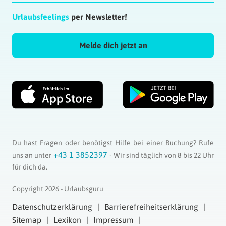
Urlaubsfeelings
per Newsletter!
Melde dich jetzt an
Du hast Fragen oder benötigst Hilfe bei einer Buchung? Rufe
+43 1 3852397
uns an unter
- Wir sind täglich von 8 bis 22 Uhr
für dich da.
Copyright 2026 - Urlaubsguru
Datenschutzerklärung
Barrierefreiheitserklärung
Sitemap
Lexikon
Impressum