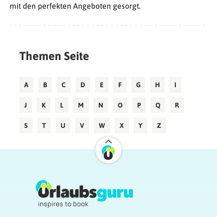
mit den perfekten Angeboten gesorgt.
Themen Seite
A
B
C
D
E
F
G
H
I
J
K
L
M
N
O
P
Q
R
S
T
U
V
W
X
Y
Z