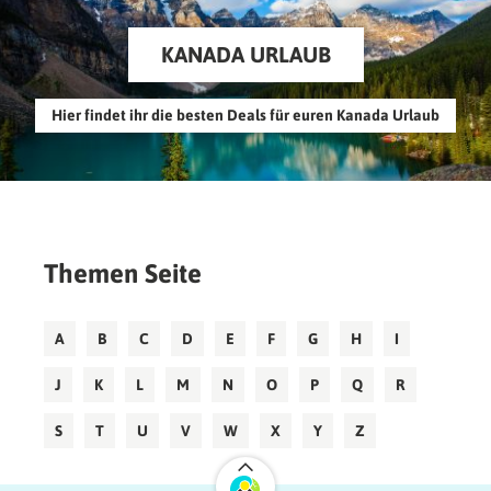
KANADA URLAUB
Hier findet ihr die besten Deals für euren Kanada Urlaub
Themen Seite
A
B
C
D
E
F
G
H
I
J
K
L
M
N
O
P
Q
R
S
T
U
V
W
X
Y
Z