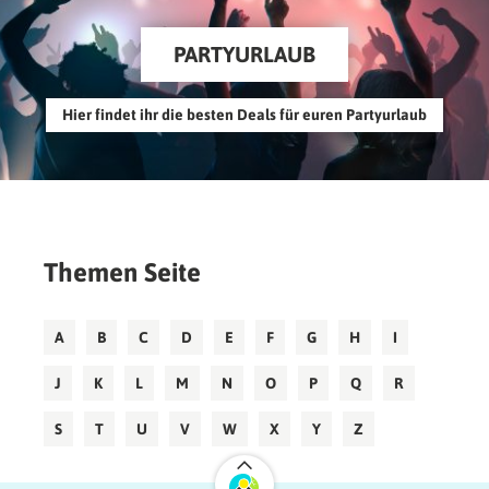
PARTYURLAUB
Hier findet ihr die besten Deals für euren Partyurlaub
Themen Seite
A
B
C
D
E
F
G
H
I
J
K
L
M
N
O
P
Q
R
S
T
U
V
W
X
Y
Z