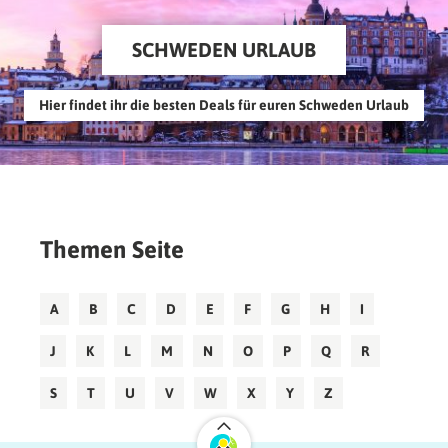
SCHWEDEN URLAUB
Hier findet ihr die besten Deals für euren Schweden Urlaub
Themen Seite
A
B
C
D
E
F
G
H
I
J
K
L
M
N
O
P
Q
R
S
T
U
V
W
X
Y
Z