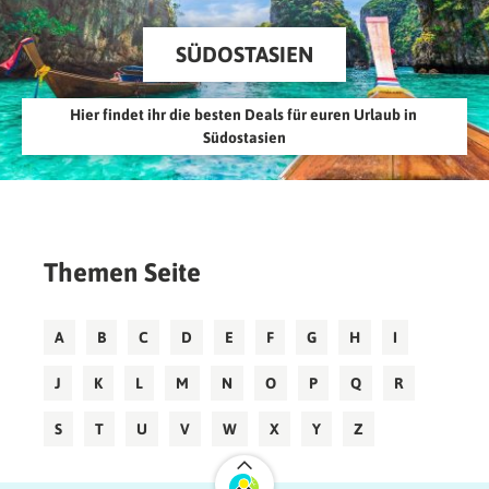
SÜDOSTASIEN
Hier findet ihr die besten Deals für euren Urlaub in 
Südostasien
Themen Seite
A
B
C
D
E
F
G
H
I
J
K
L
M
N
O
P
Q
R
S
T
U
V
W
X
Y
Z