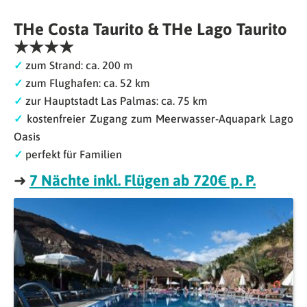
THe Costa Taurito & THe Lago Taurito
★★★★
✓
zum Strand: ca. 200 m
✓
zum Flughafen: ca. 52 km
✓
zur Hauptstadt Las Palmas: ca. 75 km
✓
kostenfreier Zugang zum Meerwasser-Aquapark Lago
Oasis
✓
perfekt für Familien
➜
7 Nächte inkl. Flügen ab 720€ p. P.