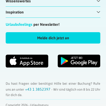
Wissenswertes
Inspiration
Urlaubsfeelings
per Newsletter!
Melde dich jetzt an
Du hast Fragen oder benötigst Hilfe bei einer Buchung? Rufe
+43 1 3852397
uns an unter
- Wir sind täglich von 8 bis 22 Uhr
für dich da.
Copyright 2026 - Urlaubsguru