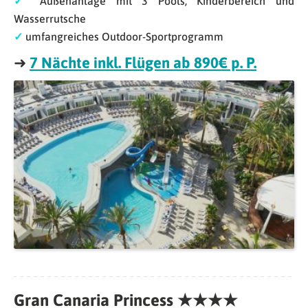
✓
Außenanlage mit 3 Pools, Kinderbereich und
Wasserrutsche
✓
umfangreiches Outdoor-Sportprogramm
➜
7 Nächte inkl. Flügen ab 890€ p. P.
Gran Canaria Princess ★★★★