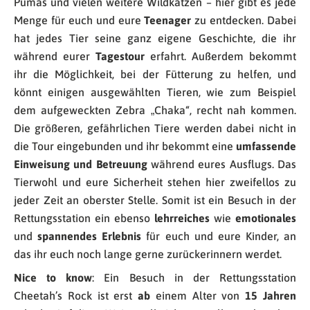
Pumas und vielen weitere Wildkatzen – hier gibt es jede
Menge für euch und eure
Teenager
zu entdecken. Dabei
hat jedes Tier seine ganz eigene Geschichte, die ihr
während eurer
Tagestour
erfahrt. Außerdem bekommt
ihr die Möglichkeit, bei der Fütterung zu helfen, und
könnt einigen ausgewählten Tieren, wie zum Beispiel
dem aufgeweckten Zebra „Chaka“, recht nah kommen.
Die größeren, gefährlichen Tiere werden dabei nicht in
die Tour eingebunden und ihr bekommt eine
umfassende
Einweisung und Betreuung
während eures Ausflugs. Das
Tierwohl und eure Sicherheit stehen hier zweifellos zu
jeder Zeit an oberster Stelle. Somit ist ein Besuch in der
Rettungsstation ein ebenso
lehrreiches
wie
emotionales
und
spannendes Erlebnis
für euch und eure Kinder, an
das ihr euch noch lange gerne zurückerinnern werdet.
Nice to know
: Ein Besuch in der Rettungsstation
Cheetah’s Rock ist erst
ab
einem Alter von
15 Jahren