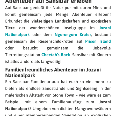
Abenteuer auf Sansibar erleben
Auf Sansibar genießt ihr Natur pur mit euren Minis und
könnt gemeinsam jede Menge Abenteuer erleben!
Erkundet die
vielseitigen Landschaften
und
exotischen
Tiere
der wunderschönen Inselgruppe im
Jozani
Nationalpark
oder dem
Ngorongoro Krater
, bestaunt
gemeinsam die Riesenschildkröten auf
Prison Island
oder besucht gemeinsam die liebevolle
Tierrettungsstation
Cheetah’s Rock
. Sansibar mit Kindern
ist alles andere als langweilig!
Familienfreundliches Abenteuer im Jozani
Nationalpark
Ein Sansibar Familienurlaub hat euch so viel mehr zu
bieten als endlose Sandstrände und Sightseeing in der
malerischen Altstadt von Stone Town – wie wäre es zum
Beispiel mit einem Familienausflug zum
Jozani
Nationalpark
? Umgeben von dichten Mangrovenwäldern
und einer atemberaubenden Vegetation an exotischen