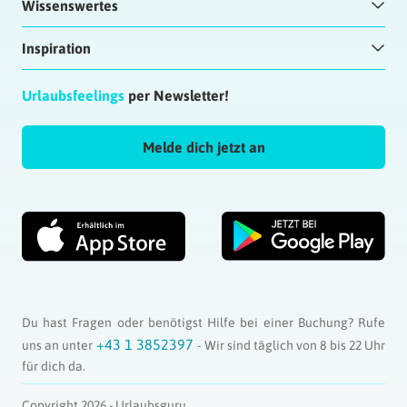
Wissenswertes
Inspiration
Urlaubsfeelings
per Newsletter!
Melde dich jetzt an
Du hast Fragen oder benötigst Hilfe bei einer Buchung? Rufe
+43 1 3852397
uns an unter
- Wir sind täglich von 8 bis 22 Uhr
für dich da.
Copyright 2026 - Urlaubsguru