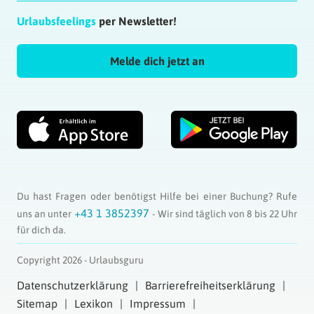
Urlaubsfeelings
per Newsletter!
Melde dich jetzt an
Du hast Fragen oder benötigst Hilfe bei einer Buchung? Rufe
+43 1 3852397
uns an unter
- Wir sind täglich von 8 bis 22 Uhr
für dich da.
Copyright 2026 - Urlaubsguru
Datenschutzerklärung
Barrierefreiheitserklärung
Sitemap
Lexikon
Impressum