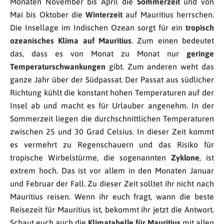
Monaten November bis April die
Sommerzeit
und von
Mai bis Oktober die
Winterzeit
auf Mauritius herrschen.
Die Insellage im Indischen Ozean sorgt für ein
tropisch
ozeanisches Klima auf Mauritius
. Zum einen bedeutet
das, dass es von Monat zu Monat nur
geringe
Temperaturschwankungen
gibt. Zum anderen weht das
ganze Jahr über der Südpassat. Der Passat aus südlicher
Richtung kühlt die konstant hohen Temperaturen auf der
Insel ab und macht es für Urlauber angenehm. In der
Sommerzeit liegen die durchschnittlichen Temperaturen
zwischen 25 und 30 Grad Celsius. In dieser Zeit kommt
es vermehrt zu Regenschauern und das Risiko für
tropische Wirbelstürme, die sogenannten
Zyklone
, ist
extrem hoch. Das ist vor allem in den Monaten Januar
und Februar der Fall. Zu dieser Zeit solltet ihr nicht nach
Mauritius reisen. Wenn ihr euch fragt, wann die beste
Reisezeit für Mauritius ist, bekommt ihr jetzt die Antwort.
Schaut euch auch die
Klimatabelle für Mauritius
mit allen