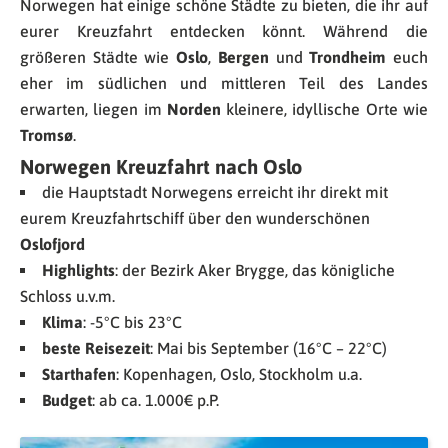
Norwegen hat einige schöne Städte zu bieten, die ihr auf
eurer Kreuzfahrt entdecken könnt. Während die
größeren Städte wie
Oslo
,
Bergen
und
Trondheim
euch
eher im südlichen und mittleren Teil des Landes
erwarten, liegen im
Norden
kleinere, idyllische Orte wie
Tromsø
.
Norwegen Kreuzfahrt nach Oslo
die Hauptstadt Norwegens erreicht ihr direkt mit
eurem Kreuzfahrtschiff über den wunderschönen
Oslofjord
Highlights
: der Bezirk Aker Brygge, das königliche
Schloss u.v.m.
Klima
: -5°C bis 23°C
beste Reisezeit
: Mai bis September (16°C – 22°C)
Starthafen
: Kopenhagen, Oslo, Stockholm u.a.
Budget
: ab ca. 1.000€ p.P.