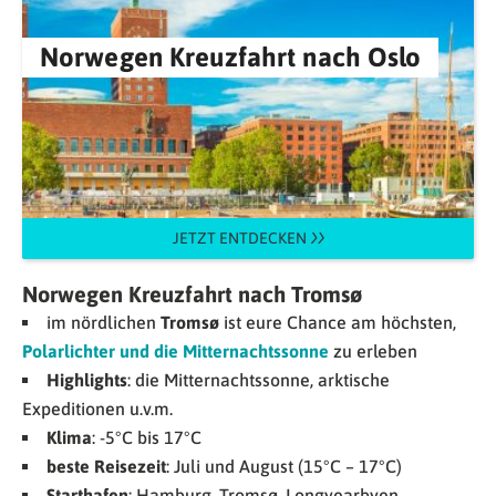
Norwegen Kreuzfahrt nach Oslo
JETZT ENTDECKEN
Norwegen
Kreuzfahrt nach Tromsø
im nördlichen
Tromsø
ist eure Chance am höchsten,
Polarlichter und die Mitternachtssonne
zu erleben
Highlights
: die Mitternachtssonne, arktische
Expeditionen u.v.m.
Klima
: -5°C bis 17°C
beste Reisezeit
: Juli und August (15°C – 17°C)
Starthafen
: Hamburg, Tromsø, Longyearbyen