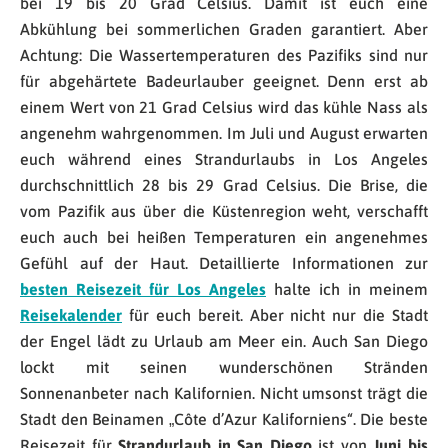
bei 19 bis 20 Grad Celsius. Damit ist euch eine
Abkühlung bei sommerlichen Graden garantiert. Aber
Achtung: Die Wassertemperaturen des Pazifiks sind nur
für abgehärtete Badeurlauber geeignet. Denn erst ab
einem Wert von 21 Grad Celsius wird das kühle Nass als
angenehm wahrgenommen. Im Juli und August erwarten
euch während eines Strandurlaubs in Los Angeles
durchschnittlich 28 bis 29 Grad Celsius. Die Brise, die
vom Pazifik aus über die Küstenregion weht, verschafft
euch auch bei heißen Temperaturen ein angenehmes
Gefühl auf der Haut. Detaillierte Informationen zur
besten Reisezeit für Los Angeles
halte ich in meinem
Reisekalender
für euch bereit. Aber nicht nur die Stadt
der Engel lädt zu Urlaub am Meer ein. Auch San Diego
lockt mit seinen wunderschönen Stränden
Sonnenanbeter nach Kalifornien. Nicht umsonst trägt die
Stadt den Beinamen „Côte d’Azur Kaliforniens“. Die beste
Reisezeit für
Strandurlaub in San Diego
ist von
Juni bis