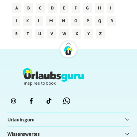
A
B
C
D
E
F
G
H
I
J
K
L
M
N
O
P
Q
R
S
T
U
V
W
X
Y
Z
Urlaubsguru
Wissenswertes