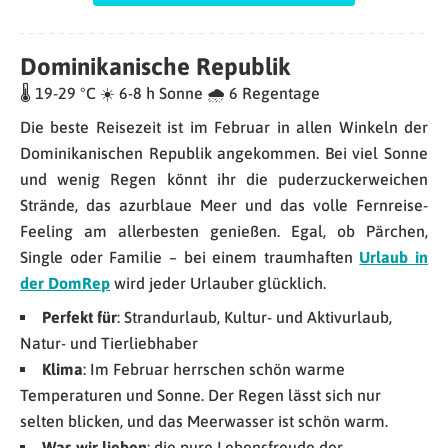
Dominikanische Republik
🌡 19-29 °C ☀️ 6-8 h Sonne 🌧 6 Regentage
Die beste Reisezeit ist im Februar in allen Winkeln der
Dominikanischen Republik angekommen. Bei viel Sonne
und wenig Regen könnt ihr die puderzuckerweichen
Strände, das azurblaue Meer und das volle Fernreise-
Feeling am allerbesten genießen. Egal, ob Pärchen,
Single oder Familie – bei einem traumhaften
Urlaub in
der DomRep
wird jeder Urlauber glücklich.
Perfekt für
: Strandurlaub, Kultur- und Aktivurlaub,
Natur- und Tierliebhaber
Klima
: Im Februar herrschen schön warme
Temperaturen und Sonne. Der Regen lässt sich nur
selten blicken, und das Meerwasser ist schön warm.
Was wir lieben
: die pure Lebensfreude der