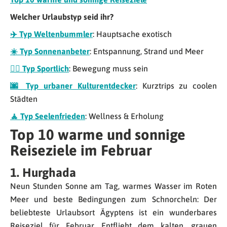
Welcher Urlaubstyp seid ihr?
✈️ Typ Weltenbummler
: Hauptsache exotisch
☀️ Typ Sonnenanbeter
: Entspannung, Strand und Meer
🚵‍♂️ Typ Sportlich
: Bewegung muss sein
🌆 Typ urbaner Kulturentdecker
: Kurztrips zu coolen
Städten
🧘 Typ Seelenfrieden
: Wellness & Erholung
Top 10 warme und sonnige
Reiseziele im Februar
1. Hurghada
Neun Stunden Sonne am Tag, warmes Wasser im Roten
Meer und beste Bedingungen zum Schnorcheln: Der
beliebteste Urlaubsort Ägyptens ist ein wunderbares
Reiseziel für Februar. Entflieht dem kalten, grauen