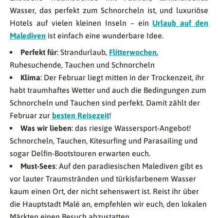
Wasser, das perfekt zum Schnorcheln ist, und luxuriöse
Hotels auf vielen kleinen Inseln – ein
Urlaub auf den
Malediven
ist einfach eine wunderbare Idee.
Perfekt für
: Strandurlaub,
Flitterwochen
,
Ruhesuchende, Tauchen und Schnorcheln
Klima
: Der Februar liegt mitten in der Trockenzeit, ihr
habt traumhaftes Wetter und auch die Bedingungen zum
Schnorcheln und Tauchen sind perfekt. Damit zählt der
Februar zur
besten Reisezeit
!
Was wir lieben
: das riesige Wassersport-Angebot!
Schnorcheln, Tauchen, Kitesurfing und Parasailing und
sogar Delfin-Bootstouren erwarten euch.
Must-Sees
: Auf den paradiesischen Malediven gibt es
vor lauter Traumstränden und türkisfarbenem Wasser
kaum einen Ort, der nicht sehenswert ist. Reist ihr über
die Hauptstadt Malé an, empfehlen wir euch, den lokalen
Märkten einen Besuch abzustatten.