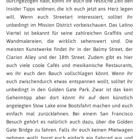
durchgezogen habt, könnt ihr euch die restliche Zeit den
Insider Tipps widmen, die ich euch jetzt ans Herz legen
will. Wenn euch Streetart interessiert, solltet ihr
unbedingt im Mission District vorbeischauen. Das Latino
Viertel ist bekannt für seine zahlreichen Graffitis und
Wandmalereien, die wirklich sehenswert sind. Die
meisten Kunstwerke findet ihr in der Balmy Street, der
Clarion Alley und der 18th Street. Zudem gibt es hier
auch viele coole Cafés und mexikanische Restaurants,
wo ihr euch den Bauch vollschlagen könnt. Wenn ihr
euch zwischendurch etwas entspannen wollt, solltet ihr
unbedingt in den Golden Gate Park. Zwar ist das kein
Geheimtipp aber dort könnt ihr auf dem künstlich
angelegten Stow Lake eine Bootsfahrt machen und euch
einfach mal zurücklehnen. Bei einem San Francisco
Besuch gehört es natürlich auch dazu, über die Golden
Gate Bridge zu fahren. Falls ihr euch keinen Mietwagen
nehmen wollt, borgt euch einfach ein Fahrrad aus und