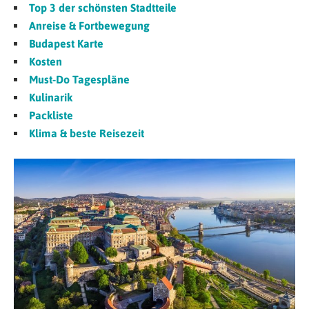
Top 3 der schönsten Stadtteile
Anreise & Fortbewegung
Budapest Karte
Kosten
Must-Do Tagespläne
Kulinarik
Packliste
Klima & beste Reisezeit