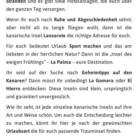
Stränden
und es gibt viele Hotelanlagen, die euch über
den ganzen Tag versorgen.
Wenn ihr euch nach
Ruhe und Abgeschiedenheit
sehnt,
aber nicht all zu lange fliegen wollt, dann ist die
kanarische Insel
Lanzarote
die richtige Adresse für euch.
Für euch bedeutet Urlaub
Sport machen
und das am
liebsten in der herrlichen Natur? Dann ist die „Insel des
ewigen Frühlings“ –
La Palma
– eure Destination.
Ihr seid auf der Suche nach
Geheimtipps auf den
Kanaren
? Dann müsst ihr unbedingt
La Gomera
oder
El
Hierro
entdecken. Diese Inseln sind klein, ursprünglich
und garantiert unvergesslich.
Wie ihr seht, ist jede einzelne kanarische Inseln auf ihre
Art und Weise schön. Um euch die Entscheidung leichter
zu machen, könnt ihr hier je nach der gewünschten
Urlaubsart
die für euch passende Trauminsel finden.