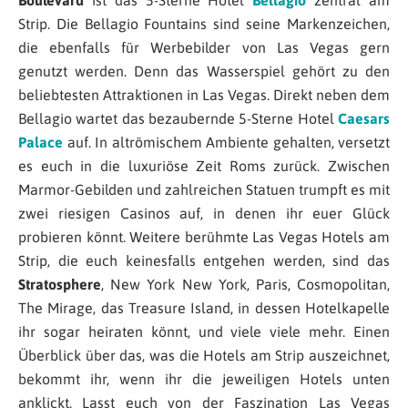
Boulevard
ist das 5-Sterne Hotel
Bellagio
zentral am
Strip. Die Bellagio Fountains sind seine Markenzeichen,
die ebenfalls für Werbebilder von Las Vegas gern
genutzt werden. Denn das Wasserspiel gehört zu den
beliebtesten Attraktionen in Las Vegas. Direkt neben dem
Bellagio wartet das bezaubernde 5-Sterne Hotel
Caesars
Palace
auf. In altrömischem Ambiente gehalten, versetzt
es euch in die luxuriöse Zeit Roms zurück. Zwischen
Marmor-Gebilden und zahlreichen Statuen trumpft es mit
zwei riesigen Casinos auf, in denen ihr euer Glück
probieren könnt. Weitere berühmte Las Vegas Hotels am
Strip, die euch keinesfalls entgehen werden, sind das
Stratosphere
, New York New York, Paris, Cosmopolitan,
The Mirage, das Treasure Island, in dessen Hotelkapelle
ihr sogar heiraten könnt, und viele viele mehr. Einen
Überblick über das, was die Hotels am Strip auszeichnet,
bekommt ihr, wenn ihr die jeweiligen Hotels unten
anklickt. Lasst euch von der Faszination Las Vegas