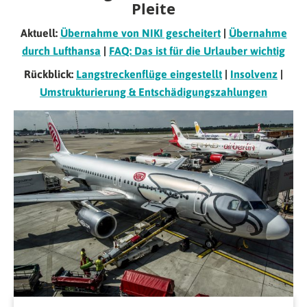
Pleite
Aktuell:
Übernahme von NIKI gescheitert
|
Übernahme
durch Lufthansa
|
FAQ: Das ist für die Urlauber wichtig
Rückblick:
Langstreckenflüge eingestellt
|
Insolvenz
|
Umstrukturierung & Entschädigungszahlungen