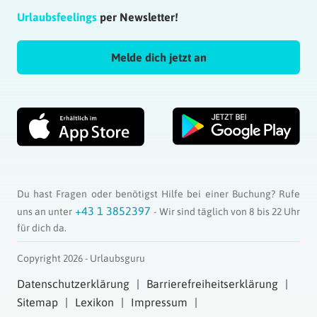
Urlaubsfeelings
per Newsletter!
Melde dich jetzt an
Du hast Fragen oder benötigst Hilfe bei einer Buchung? Rufe
+43 1 3852397
uns an unter
- Wir sind täglich von 8 bis 22 Uhr
für dich da.
Copyright 2026 - Urlaubsguru
Datenschutzerklärung
Barrierefreiheitserklärung
Sitemap
Lexikon
Impressum