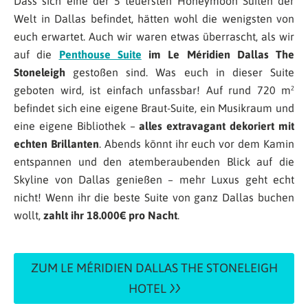
Dass sich eine der 5 teuersten Honeymoon Suiten der
Welt in Dallas befindet, hätten wohl die wenigsten von
euch erwartet. Auch wir waren etwas überrascht, als wir
auf die
Penthouse Suite
im Le Méridien Dallas The
Stoneleigh
gestoßen sind. Was euch in dieser Suite
geboten wird, ist einfach unfassbar! Auf rund 720 m²
befindet sich eine eigene Braut-Suite, ein Musikraum und
eine eigene Bibliothek –
alles extravagant dekoriert mit
echten Brillanten
. Abends könnt ihr euch vor dem Kamin
entspannen und den atemberaubenden Blick auf die
Skyline von Dallas genießen – mehr Luxus geht echt
nicht! Wenn ihr die beste Suite von ganz Dallas buchen
wollt,
zahlt ihr 18.000€ pro Nacht
.
ZUM LE MÉRIDIEN DALLAS THE STONELEIGH
HOTEL