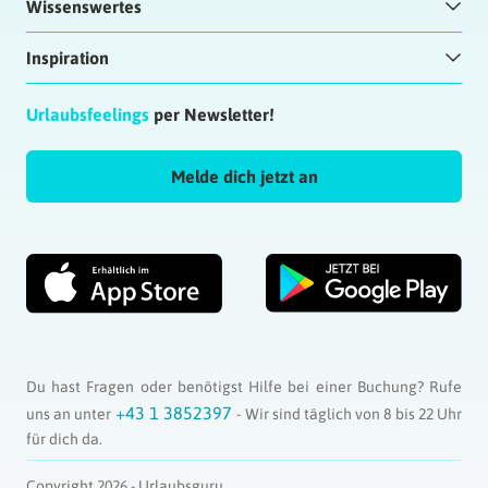
Wissenswertes
Inspiration
Urlaubsfeelings
per Newsletter!
Melde dich jetzt an
Du hast Fragen oder benötigst Hilfe bei einer Buchung? Rufe
+43 1 3852397
uns an unter
- Wir sind täglich von 8 bis 22 Uhr
für dich da.
Copyright 2026 - Urlaubsguru