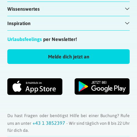
Wissenswertes
Inspiration
Urlaubsfeelings
per Newsletter!
Melde dich jetzt an
Du hast Fragen oder benötigst Hilfe bei einer Buchung? Rufe
+43 1 3852397
uns an unter
- Wir sind täglich von 8 bis 22 Uhr
für dich da.