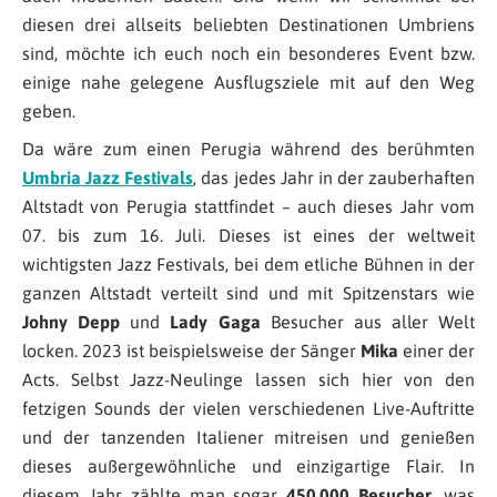
diesen drei allseits beliebten Destinationen Umbriens
sind, möchte ich euch noch ein besonderes Event bzw.
einige nahe gelegene Ausflugsziele mit auf den Weg
geben.
Da wäre zum einen Perugia während des berühmten
Umbria Jazz Festivals
, das jedes Jahr in der zauberhaften
Altstadt von Perugia stattfindet – auch dieses Jahr vom
07. bis zum 16. Juli. Dieses ist eines der weltweit
wichtigsten Jazz Festivals, bei dem etliche Bühnen in der
ganzen Altstadt verteilt sind und mit Spitzenstars wie
Johny Depp
und
Lady Gaga
Besucher aus aller Welt
locken. 2023 ist beispielsweise der Sänger
Mika
einer der
Acts. Selbst Jazz-Neulinge lassen sich hier von den
fetzigen Sounds der vielen verschiedenen Live-Auftritte
und der tanzenden Italiener mitreisen und genießen
dieses außergewöhnliche und einzigartige Flair. In
diesem Jahr zählte man sogar
450.000 Besucher
, was