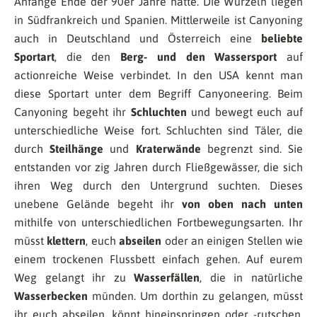
Anfänge Ende der 90er Jahre hatte. Die Wurzeln liegen
in Südfrankreich und Spanien. Mittlerweile ist Canyoning
auch in Deutschland und Österreich eine
beliebte
Sportart
, die den
Berg- und den Wassersport
auf
actionreiche Weise verbindet. In den USA kennt man
diese Sportart unter dem Begriff Canyoneering. Beim
Canyoning begeht ihr
Schluchten
und bewegt euch auf
unterschiedliche Weise fort. Schluchten sind Täler, die
durch
Steilhänge
und
Kraterwände
begrenzt sind. Sie
entstanden vor zig Jahren durch Fließgewässer, die sich
ihren Weg durch den Untergrund suchten. Dieses
unebene Gelände begeht ihr
von oben nach unten
mithilfe von unterschiedlichen Fortbewegungsarten. Ihr
müsst
klettern
, euch
abseilen
oder an einigen Stellen wie
einem trockenen Flussbett einfach gehen. Auf eurem
Weg gelangt ihr zu
Wasserfällen
, die in natürliche
Wasserbecken
münden. Um dorthin zu gelangen, müsst
ihr euch abseilen, könnt hineinspringen oder -rutschen.