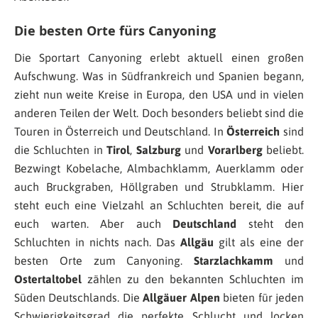
Die besten Orte fürs Canyoning
Die Sportart Canyoning erlebt aktuell einen großen
Aufschwung. Was in Südfrankreich und Spanien begann,
zieht nun weite Kreise in Europa, den USA und in vielen
anderen Teilen der Welt. Doch besonders beliebt sind die
Touren in Österreich und Deutschland. In
Österreich
sind
die Schluchten in
Tirol
,
Salzburg
und
Vorarlberg
beliebt.
Bezwingt Kobelache, Almbachklamm, Auerklamm oder
auch Bruckgraben, Höllgraben und Strubklamm. Hier
steht euch eine Vielzahl an Schluchten bereit, die auf
euch warten. Aber auch
Deutschland
steht den
Schluchten in nichts nach. Das
Allgäu
gilt als eine der
besten Orte zum Canyoning.
Starzlachkamm
und
Ostertaltobel
zählen zu den bekannten Schluchten im
Süden Deutschlands. Die
Allgäuer Alpen
bieten für jeden
Schwierigkeitsgrad die perfekte Schlucht und locken