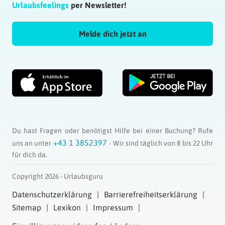
Urlaubsfeelings
per Newsletter!
Melde dich jetzt an
Du hast Fragen oder benötigst Hilfe bei einer Buchung? Rufe
+43 1 3852397
uns an unter
- Wir sind täglich von 8 bis 22 Uhr
für dich da.
Copyright 2026 - Urlaubsguru
Datenschutzerklärung
Barrierefreiheitserklärung
Sitemap
Lexikon
Impressum