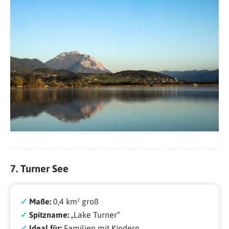
7. Turner See
✓
Maße:
0,4 km² groß
✓
Spitzname:
„Lake Turner“
✓
Ideal für:
Familien mit Kindern,