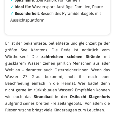
✓
Spitzname:
„Die Karibik von Kärnten“
✓
Ideal für:
Wassersport, Ausflüge, Familien, Paare
✓
Besonderheit:
Besuch des Pyramidenkogels mit
Aussichtsplattform
Er ist der bekannteste, beliebteste und gleichzeitige der
größte See Kärntens. Die Rede ist natürlich vom
Wörthersee! Die
zahlreichen schönen Strände
mit
glasklarem Wasser ziehen jährlich Menschen aus aller
Welt an – darunter auch Österreicher:innen. Wenn das
Wasser 27 Grad bekommt, holt ihr euch euer
Beachfeeling einfach in die Heimat. Wer badet denn
nicht gerne im türkisblauen Wasser? Empfehlen können
wir euch das
Strandbad in der Ostbucht Klagenfurts
aufgrund seines breiten Freizeitangebots. Vor allem die
Riesenrutsche bringt viele Kinderaugen zum Leuchten.