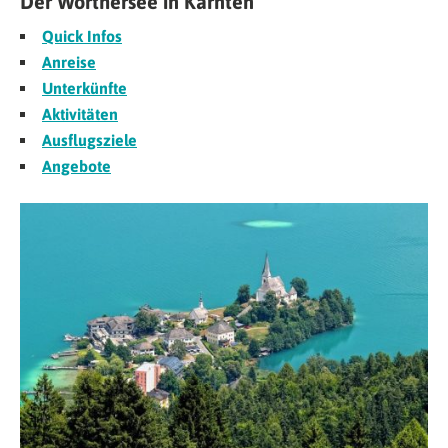
Der Wörthersee in Kärnten
Quick Infos
Anreise
Unterkünfte
Aktivitäten
Ausflugsziele
Angebote