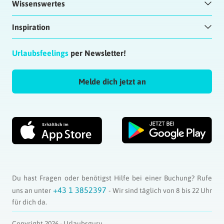
Wissenswertes
Inspiration
Urlaubsfeelings
per Newsletter!
Melde dich jetzt an
Du hast Fragen oder benötigst Hilfe bei einer Buchung? Rufe
+43 1 3852397
uns an unter
- Wir sind täglich von 8 bis 22 Uhr
für dich da.
Copyright 2026 - Urlaubsguru