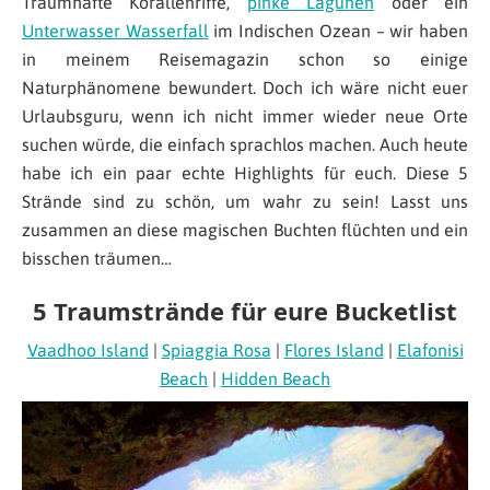
Traumhafte Korallenriffe,
pinke Lagunen
oder ein
Unterwasser Wasserfall
im Indischen Ozean – wir haben
in meinem Reisemagazin schon so einige
Naturphänomene bewundert. Doch ich wäre nicht euer
Urlaubsguru, wenn ich nicht immer wieder neue Orte
suchen würde, die einfach sprachlos machen. Auch heute
habe ich ein paar echte Highlights für euch. Diese 5
Strände sind zu schön, um wahr zu sein! Lasst uns
zusammen an diese magischen Buchten flüchten und ein
bisschen träumen…
5 Traumstrände für eure Bucketlist
Vaadhoo Island
|
Spiaggia Rosa
|
Flores Island
|
Elafonisi
Beach
|
Hidden Beach