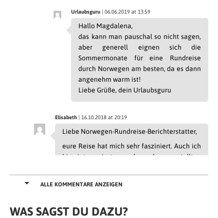
Urlaubsguru
| 06.06.2019 at 13:59
Hallo Magdalena,
das kann man pauschal so nicht sagen,
aber generell eignen sich die
Sommermonate für eine Rundreise
durch Norwegen am besten, da es dann
angenehm warm ist!
Liebe Grüße, dein Urlaubsguru
Elisabeth
| 16.10.2018 at 20:19
Liebe Norwegen-Rundreise-Berichterstatter,
eure Reise hat mich sehr fasziniert. Auch ich
bin interessiert an den oben gestellten
Fragen/Antworten :) . Freu‘ mich über eure
Rückmeldung. Zudem interessiert mich noch
ALLE KOMMENTARE ANZEIGEN
von wann bis wann ihr gereist seid.
Vielen lieben Dank im Voraus.
WAS SAGST DU DAZU?
lg Elisabeth