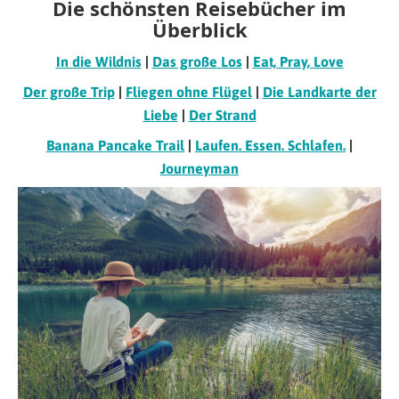
Die schönsten Reisebücher im
Überblick
In die Wildnis
|
Das große Los
|
Eat, Pray, Love
Der große Trip
|
Fliegen ohne Flügel
|
Die Landkarte der
Liebe
|
Der Strand
Banana Pancake Trail
|
Laufen. Essen. Schlafen.
|
Journeyman