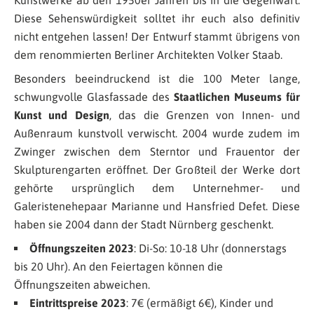
Kunstwerke ab den 1950er Jahren bis in die Gegenwart.
Diese Sehenswürdigkeit solltet ihr euch also definitiv
nicht entgehen lassen! Der Entwurf stammt übrigens von
dem renommierten Berliner Architekten Volker Staab.
Besonders beeindruckend ist die 100 Meter lange,
schwungvolle Glasfassade des
Staatlichen Museums für
Kunst und Design
, das die Grenzen von Innen- und
Außenraum kunstvoll verwischt. 2004 wurde zudem im
Zwinger zwischen dem Sterntor und Frauentor der
Skulpturengarten eröffnet. Der Großteil der Werke dort
gehörte ursprünglich dem Unternehmer- und
Galeristenehepaar Marianne und Hansfried Defet. Diese
haben sie 2004 dann der Stadt Nürnberg geschenkt.
Öffnungszeiten 2023
: Di-So: 10-18 Uhr (donnerstags
bis 20 Uhr). An den Feiertagen können die
Öffnungszeiten abweichen.
Eintrittspreise 2023
: 7€ (ermäßigt 6€), Kinder und