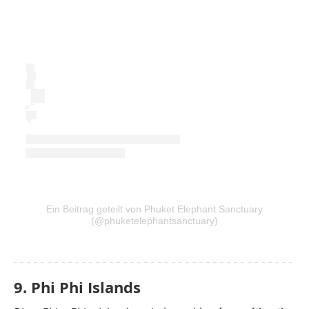
Ein Beitrag geteilt von Phuket Elephant Sanctuary
(@phuketelephantsanctuary)
9. Phi Phi Islands