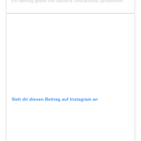
Ein Beitrag geteilt von Barbora Ondrackova (@fashioninmysoul)
Sieh dir diesen Beitrag auf Instagram an