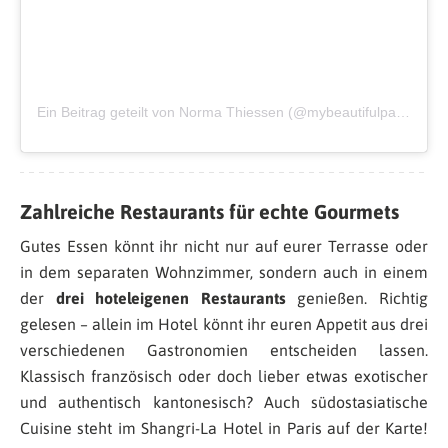
Ein Beitrag geteilt von Norma Thiessen (@mybeautifulpari)
am
S
Zahlreiche Restaurants für echte Gourmets
Gutes Essen könnt ihr nicht nur auf eurer Terrasse oder
in dem separaten Wohnzimmer, sondern auch in einem
der
drei hoteleigenen Restaurants
genießen. Richtig
gelesen – allein im Hotel könnt ihr euren Appetit aus drei
verschiedenen Gastronomien entscheiden lassen.
Klassisch französisch oder doch lieber etwas exotischer
und authentisch kantonesisch? Auch südostasiatische
Cuisine steht im Shangri-La Hotel in Paris auf der Karte!