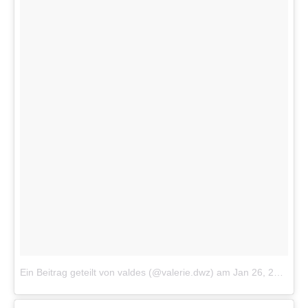
Ein Beitrag geteilt von valdes (@valerie.dwz)
am
Jan 26, 2018 um 3:59 PST