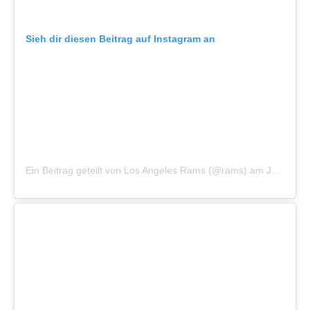
Sieh dir diesen Beitrag auf Instagram an
Ein Beitrag geteilt von Los Angeles Rams (@rams)
am
Jan 22, 2019 um 7:33 PST