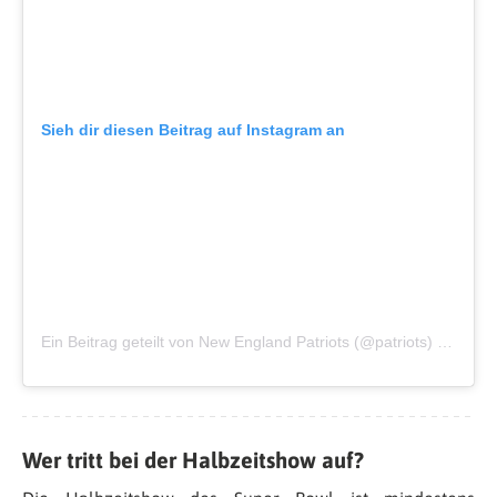
Sieh dir diesen Beitrag auf Instagram an
Ein Beitrag geteilt von New England Patriots (@patriots)
am
Jan 
Wer tritt bei der Halbzeitshow auf?