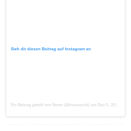
Sieh dir diesen Beitrag auf Instagram an
Ein Beitrag geteilt von flame (@travisscott)
am
Dez 5, 2018 um 10:03 PST