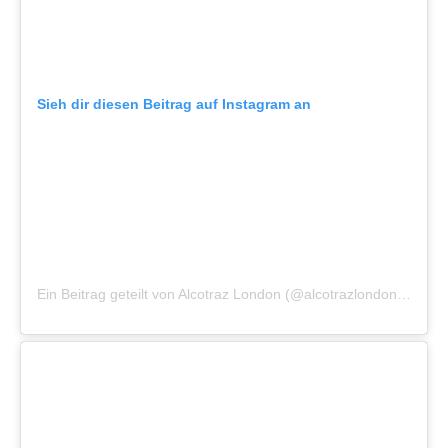
Sieh dir diesen Beitrag auf Instagram an
Ein Beitrag geteilt von Alcotraz London (@alcotrazlondon)
am
No