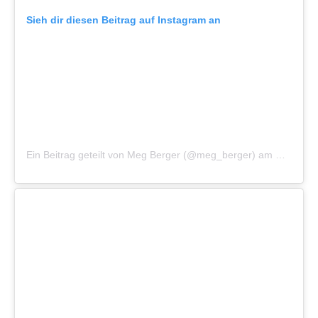
Sieh dir diesen Beitrag auf Instagram an
Ein Beitrag geteilt von Meg Berger (@meg_berger)
am
Mär 16, 