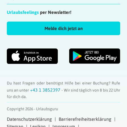
Urlaubsfeelings
per Newsletter!
Melde dich jetzt an
Du hast Fragen oder benötigst Hilfe bei einer Buchung? Rufe
+43 1 3852397
uns an unter
- Wir sind täglich von 8 bis 22 Uhr
für dich da.
Copyright 2026 - Urlaubsguru
Datenschutzerklärung
Barrierefreiheitserklärung
Sitemap
Lexikon
Impressum