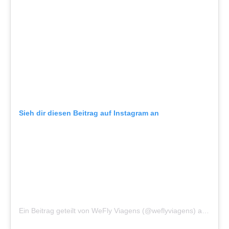
Sieh dir diesen Beitrag auf Instagram an
Ein Beitrag geteilt von WeFly Viagens (@weflyviagens)
am
Jan 2