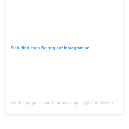
Sieh dir diesen Beitrag auf Instagram an
Ein Beitrag geteilt von Courtney Jaques (@courtn3yw)
am
Okt 1