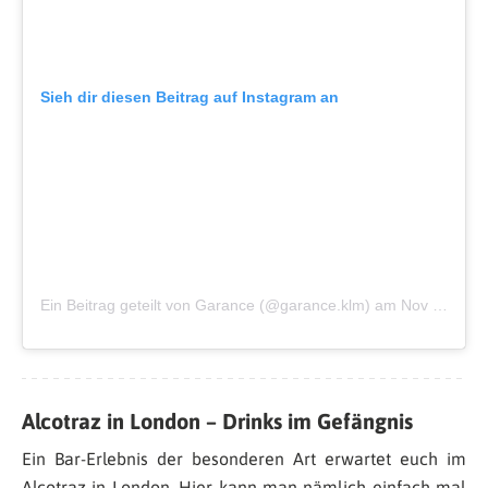
Sieh dir diesen Beitrag auf Instagram an
Ein Beitrag geteilt von Garance (@garance.klm)
am
Nov 8, 2018 um 2:08 PST
Alcotraz in London – Drinks im Gefängnis
Ein Bar-Erlebnis der besonderen Art erwartet euch im
Alcotraz in London. Hier kann man nämlich einfach mal