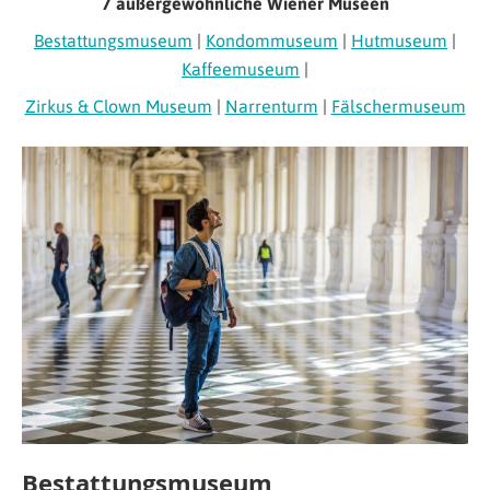
7 außergewöhnliche Wiener Museen
Bestattungsmuseum
|
Kondommuseum
|
Hutmuseum
|
Kaffeemuseum
|
Zirkus & Clown Museum
|
Narrenturm
|
Fälschermuseum
Bestattungsmuseum