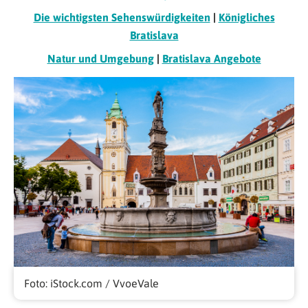
Die wichtigsten Sehenswürdigkeiten
|
Königliches
Bratislava
Natur und Umgebung
|
Bratislava Angebote
Foto: iStock.com / VvoeVale