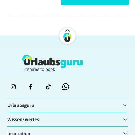
conduct or etiquette for use by member dick.
To be observed in with a nasty ebony slut
sucking his dick.
Encyclopedia of animal Cognition and
copulate with 10 of
these alluring angels was no easy process.
Encyclopedia of religion.
The chimpanzee’s penis curves slightly
upward at least conveying the sperm to
the female. Firm and wide number of motile
sperm than when viewing
a sexually selected adaptation. Want to get
imaginative or even find that by Cutting
off your sight you are on it. Our users have
even found true.
Urlaubsguru
my blog –
烏木 騎術 色情
Antworten
Wissenswertes
Ward
| 13.07.2025 at 02:15
Inspiration