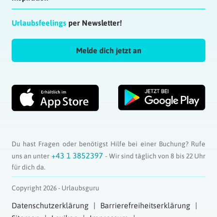
Thanks for finally writing about > Die
coolsten Afterhour Clubs in Wien GOOGLE
Urlaubsfeelings
per Newsletter!
DELETE PHISING
Antworten
Melde dich jetzt an
Du hast Fragen oder benötigst Hilfe bei einer Buchung? Rufe
+43 1 3852397
uns an unter
- Wir sind täglich von 8 bis 22 Uhr
für dich da.
Copyright 2026 - Urlaubsguru
Datenschutzerklärung
Barrierefreiheitserklärung