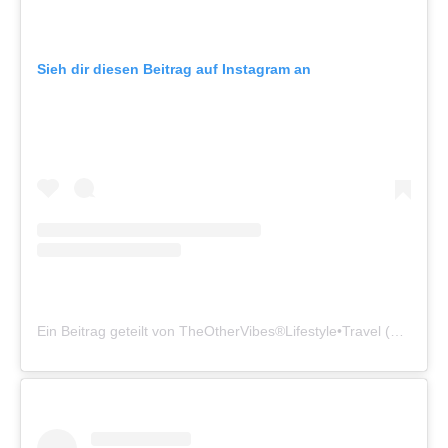
Sieh dir diesen Beitrag auf Instagram an
Ein Beitrag geteilt von TheOtherVibes®Lifestyle•Travel (@theothervibes_lifestyle)