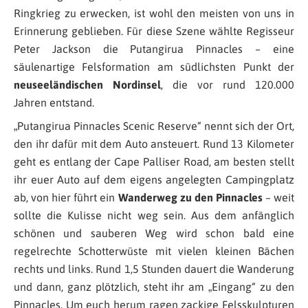
Ringkrieg zu erwecken, ist wohl den meisten von uns in
Erinnerung geblieben. Für diese Szene wählte Regisseur
Peter Jackson die Putangirua Pinnacles – eine
säulenartige Felsformation am südlichsten Punkt der
neuseeländischen Nordinsel
, die vor rund 120.000
Jahren entstand.
„Putangirua Pinnacles Scenic Reserve“ nennt sich der Ort,
den ihr dafür mit dem Auto ansteuert. Rund 13 Kilometer
geht es entlang der Cape Palliser Road, am besten stellt
ihr euer Auto auf dem eigens angelegten Campingplatz
ab, von hier führt ein
Wanderweg
zu den Pinnacles
– weit
sollte die Kulisse nicht weg sein. Aus dem anfänglich
schönen und sauberen Weg wird schon bald eine
regelrechte Schotterwüste mit vielen kleinen Bächen
rechts und links. Rund 1,5 Stunden dauert die Wanderung
und dann, ganz plötzlich, steht ihr am „Eingang“ zu den
Pinnacles. Um euch herum ragen zackige Felsskulpturen